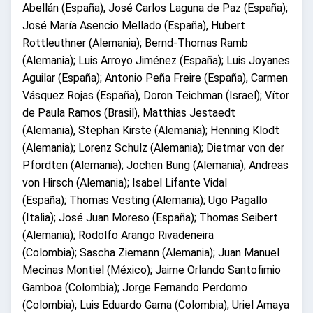
Abellán (España), José Carlos Laguna de Paz (España);
José María Asencio Mellado (España), Hubert
Rottleuthner (Alemania); Bernd-Thomas Ramb
(Alemania); Luis Arroyo Jiménez (España); Luis Joyanes
Aguilar (España); Antonio Peña Freire (España), Carmen
Vásquez Rojas (España), Doron Teichman (Israel); Vítor
de Paula Ramos (Brasil), Matthias Jestaedt
(Alemania), Stephan Kirste (Alemania); Henning Klodt
(Alemania); Lorenz Schulz (Alemania); Dietmar von der
Pfordten (Alemania); Jochen Bung (Alemania); Andreas
von Hirsch (Alemania); Isabel Lifante Vidal
(España); Thomas Vesting (Alemania); Ugo Pagallo
(Italia); José Juan Moreso (España); Thomas Seibert
(Alemania); Rodolfo Arango Rivadeneira
(Colombia); Sascha Ziemann (Alemania); Juan Manuel
Mecinas Montiel (México); Jaime Orlando Santofimio
Gamboa (Colombia); Jorge Fernando Perdomo
(Colombia); Luis Eduardo Gama (Colombia); Uriel Amaya